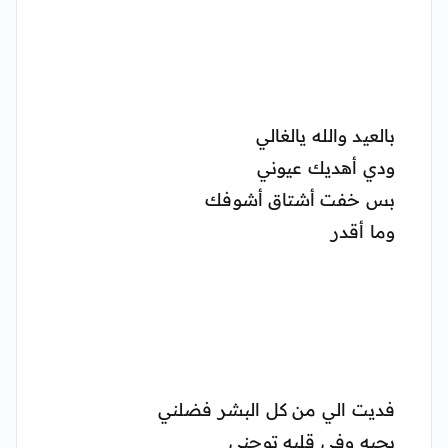
بالعيد والله يالغالي
ودي أهديك عيوني
بس خفت أشتاق أشوفك
وما أقدر
فديت الي من كل البشر فضلني
بحبه وفي قلبه توجني