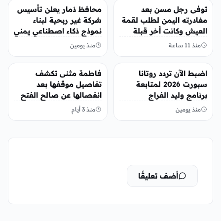
منوعات
منوعات
توفى رجل مسن بعد
محافظ ذمار يعلن تأسيس
مغادرته اليمن لطلب لقمة
شركة غير ربحية لبناء
العيش وكانت أخر قبلة
نموذج ذكاء اصطناعي يمني
يقدمها لإبنته
منذ 11 ساعة
منذ يومين
منوعات
منوعات
اضبط الآن تردد روتانا
فاطمة مثنى تكشف
سبورت 2026 لمتابعة
تفاصيل موقفها بعد
برنامج وليد الفراج
انفصالها عن صالح الفتح
منذ يومين
منذ 3 أيام
أضف تعليقًا