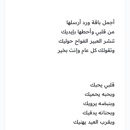
أجمل باقة ورد أرسلها
من قلبي وأحطها بإيديك
تنشر العبير الفواح حوليك
وتقولك كل عام وإنت بخير
قلبي يحبك
وبحبه يحميك
وبنبضه يرويك
وبحنانه يدفيك
وبقرب العيد يهنيك