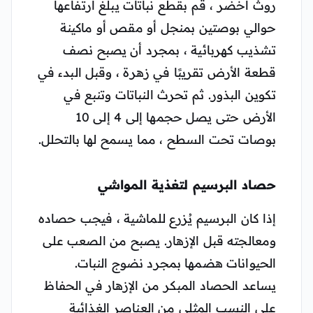
روث أخضر ، قم بقطع نباتات يبلغ ارتفاعها
حوالي بوصتين بمنجل أو مقص أو ماكينة
تشذيب كهربائية ، بمجرد أن يصبح نصف
قطعة الأرض تقريبًا في زهرة ، وقبل البدء في
تكوين البذور. ثم تحرث النباتات وتنبع في
الأرض حتى يصل حجمها إلى 4 إلى 10
بوصات تحت السطح ، مما يسمح لها بالتحلل.
حصاد البرسيم لتغذية المواشي
إذا كان البرسيم يُزرع للماشية ، فيجب حصاده
ومعالجته قبل الإزهار. يصبح من الصعب على
الحيوانات هضمها بمجرد نضوج النبات.
يساعد الحصاد المبكر من الإزهار في الحفاظ
على النسب المثلى من العناصر الغذائية