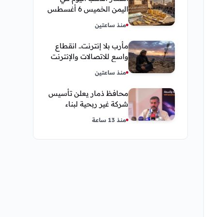
اليمن الخميس 6 أغسطس
2026 — بيع وشراء صنعاء
منذ ساعتين
وعدن
مأرب بلا إنترنت.. انقطاع
واسع للاتصالات والإنترنت
في معظم مديريات
منذ ساعتين
المحافظة
محافظ ذمار يعلن تأسيس
شركة غير ربحية لبناء
نموذج ذكاء اصطناعي يمني
منذ 13 ساعة