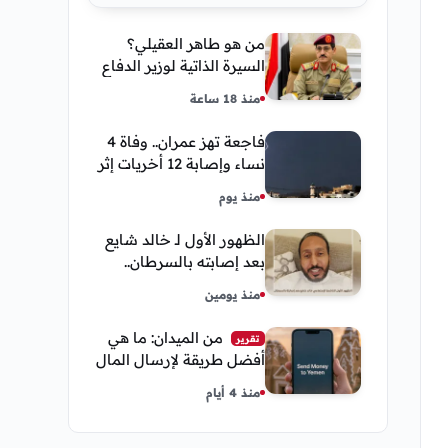
من هو طاهر العقيلي؟
السيرة الذاتية لوزير الدفاع
اليمني الجديد وأبرز
منذ 18 ساعة
مناصبه
فاجعة تهز عمران.. وفاة 4
نساء وإصابة 12 أخريات إثر
صاعقة رعدية خلال مناسبة
منذ يوم
اجتماعية
الظهور الأول لـ خالد شايع
بعد إصابته بالسرطان..
يكشف تفاصيل مؤثرة عن
منذ يومين
رحلة العلاج
من الميدان: ما هي
تقرير
أفضل طريقة لإرسال المال
إلى اليمن من السعودية
منذ 4 أيام
وأمريكا