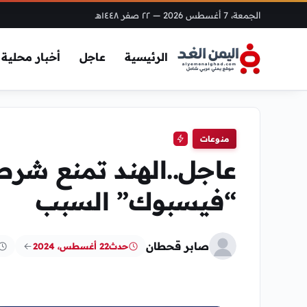
الجمعة، 7 أغسطس 2026
— ٢٢ صفر ١٤٤٨هـ
الرئيسية
عاجل
أخبار محلية
منوعات
عاجل..الهند تمنع شرط
“فيسبوك” السبب
صابر قحطان
حدث
22 أغسطس، 2024