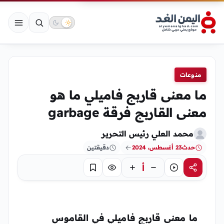
منوعات
ما معنى قاربج فاميلي ما هو
معنى القاربج فرقة garbage
محمد العلي رئيس التحرير
حدث
23 أغسطس، 2024
دقيقتين
أ
مشاركة
استماع
تركيز
حفظ
ما معنى
قاربج فاميلي
في القاموس