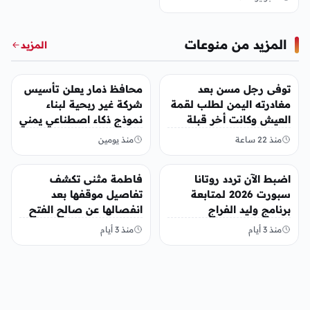
المزيد من منوعات
المزيد
منوعات
منوعات
توفى رجل مسن بعد
محافظ ذمار يعلن تأسيس
مغادرته اليمن لطلب لقمة
شركة غير ربحية لبناء
العيش وكانت أخر قبلة
نموذج ذكاء اصطناعي يمني
يقدمها لإبنته
منذ 22 ساعة
منذ يومين
منوعات
منوعات
اضبط الآن تردد روتانا
فاطمة مثنى تكشف
سبورت 2026 لمتابعة
تفاصيل موقفها بعد
برنامج وليد الفراج
انفصالها عن صالح الفتح
منذ 3 أيام
منذ 3 أيام