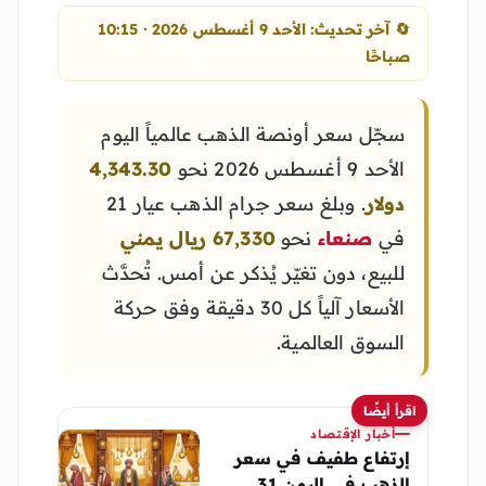
🔄 آخر تحديث: الأحد 9 أغسطس 2026 · 10:15
صباحًا
سجّل سعر أونصة الذهب عالمياً اليوم
الأحد 9 أغسطس 2026 نحو
4,343.30
دولار
. وبلغ سعر جرام الذهب عيار 21
في
صنعاء
نحو
67,330 ريال يمني
للبيع، دون تغيّر يُذكر عن أمس. تُحدَّث
الأسعار آلياً كل 30 دقيقة وفق حركة
السوق العالمية.
اقرأ أيضًا
أخبار الإقتصاد
إرتفاع طفيف في سعر
الذهب في اليمن 31