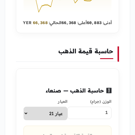
أدنى:
أعلى:
الحالي:
YER
66,368
66,368
60,883
حاسبة قيمة الذهب
🧮 حاسبة الذهب — صنعاء
الوزن (جرام)
العيار