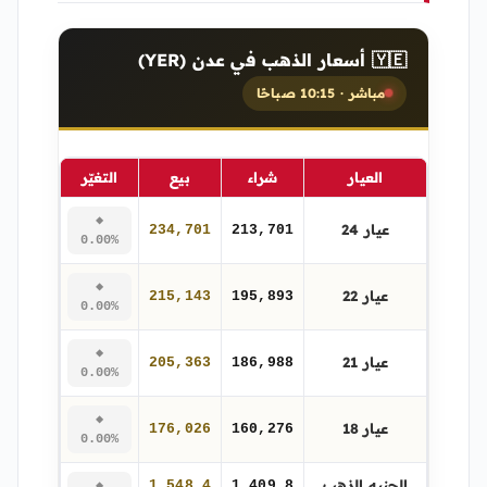
🇾🇪 أسعار الذهب في عدن (YER)
مباشر · 10:15 صباحًا
العيار
شراء
بيع
التغيّر
◆
عيار 24
234,701
213,701
0.00%
◆
عيار 22
215,143
195,893
0.00%
◆
عيار 21
205,363
186,988
0.00%
◆
عيار 18
176,026
160,276
0.00%
الجنيه الذهب
1,548,4
1,409,8
◆