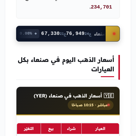
.
234,701
🇪 عدن
67,330
76,949
🇾🇪 صنعاء
◆ 0.00%
ع21
ع24
أسعار الذهب اليوم في صنعاء بكل
العيارات
🇾🇪 أسعار الذهب في صنعاء (YER)
مباشر · 10:15 صباحًا
التغيّر
بيع
شراء
العيار