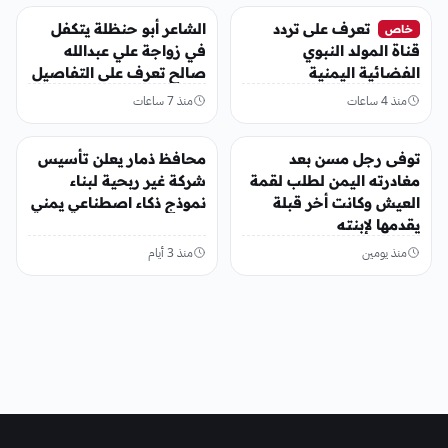
منوعات
منوعات
تعرف على تردد
الشاعر أبو حنظلة يتكفل
خاص
قناة المولد النبوي
في زواجة علي عبدالله
الفضائية اليمنية
صالح تعرف على التفاصيل
منذ 4 ساعات
منذ 7 ساعات
منوعات
منوعات
توفى رجل مسن بعد
محافظ ذمار يعلن تأسيس
مغادرته اليمن لطلب لقمة
شركة غير ربحية لبناء
العيش وكانت أخر قبلة
نموذج ذكاء اصطناعي يمني
يقدمها لإبنته
منذ يومين
منذ 3 أيام