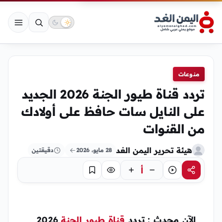
منوعات
تردد قناة طيور الجنة 2026 الجديد
على النايل سات حافظ على أولادك
من القنوات
هيئة تحرير اليمن الغد
28 مايو، 2026
دقيقتين
أ
مشاركة
استماع
تركيز
حفظ
الآن محدث : تردد
قناة طيور الجنة
2026