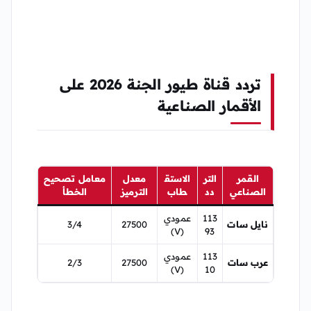
تردد قناة طيور الجنة 2026 على
الأقمار الصناعية
القمر
التر
الاستق
معدل
معامل تصحيح
الصناعي
دد
طاب
الترميز
الخطأ
113
عمودي
نايل سات
27500
3/4
(V)
93
113
عمودي
عرب سات
27500
2/3
(V)
10