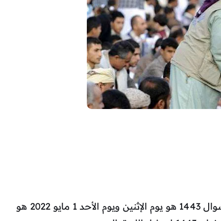
حيث ان المتوقع ان يكون أول ايام شهر شوال 1443 هو يوم الإثنين ويوم الأحد 1 مايو 2022 هو