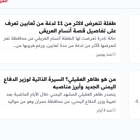
المز
أخبار محلية
طفلة تتعرض لاكثر من 11 لدغة من ثعابين تعرف
على تفاصيل قصة أنسام العريقي
حالة نادرة تعرضت لها الطفلة أنسام العريقي من محافظة تعز
لتعرضها لأكثر من لدغة من عدة ثعابين، ورغم هروبها من…
منذ يومين
أخبار محلية
من هو طاهر العقيلي؟ السيرة الذاتية لوزير الدفاع
اليمني الجديد وأبرز مناصبه
يتصدر طاهر العقيلي المشهد اليمني خلال الأيام الماضية بعد
لخدمتي الإتصالات والإنترنت بشكل مفاجي مساء اليوم الخميس 5-
تعيية وزير الدفاع اليمني، من محافظة عمران وهو من مواليد
1970،وإلتحق…
منذ 3 أيام