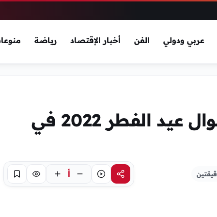
عربي ودولي
الفن
أخبار الإقتصاد
رياضة
منوعا
متى بداية اول شهر شوال عيد الفطر 2022 في
أ
قيقتين
مشاركة
استماع
تركيز
حفظ