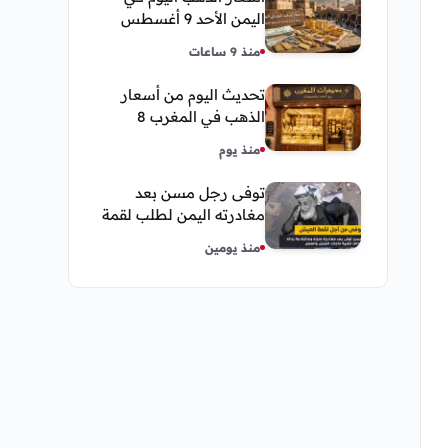
اليمن الأحد 9 أغسطس
2026 — بيع وشراء صنعاء
منذ 9 ساعات
وعدن
تحديث اليوم من أسعار
الذهب في المغرب 8
اغسطس 2026 كم عسر
منذ يوم
الجنية الذهب
توفى رجل مسن بعد
مغادرته اليمن لطلب لقمة
العيش وكانت أخر قبلة
منذ يومين
يقدمها لإبنته