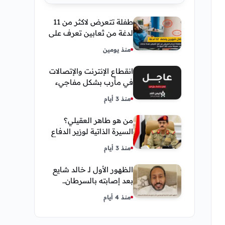
طفلة تتعرض لاكثر من 11
لدغة من ثعابين تعرف على
تفاصيل قصة أنسام
منذ يومين
العريقي
انقطاع الإنترنت والإتصالات
في مأرب بشكل مفاجيء
فما هو سبب ذلك
منذ 3 أيام
من هو طاهر العقيلي؟
السيرة الذاتية لوزير الدفاع
اليمني الجديد وأبرز
منذ 3 أيام
مناصبه
الظهور الأول لـ خالد شايع
بعد إصابته بالسرطان..
يكشف تفاصيل مؤثرة عن
منذ 4 أيام
رحلة العلاج