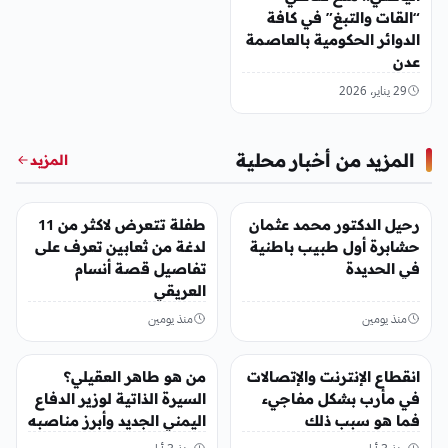
“القات والتبغ” في كافة
الدوائر الحكومية بالعاصمة
عدن
29 يناير، 2026
المزيد من أخبار محلية
المزيد
أخبار محلية
أخبار محلية
رحيل الدكتور محمد عثمان
طفلة تتعرض لاكثر من 11
حشابرة أول طبيب باطنية
لدغة من ثعابين تعرف على
في الحديدة
تفاصيل قصة أنسام
العريقي
منذ يومين
منذ يومين
أخبار محلية
أخبار محلية
انقطاع الإنترنت والإتصالات
من هو طاهر العقيلي؟
في مأرب بشكل مفاجيء
السيرة الذاتية لوزير الدفاع
فما هو سبب ذلك
اليمني الجديد وأبرز مناصبه