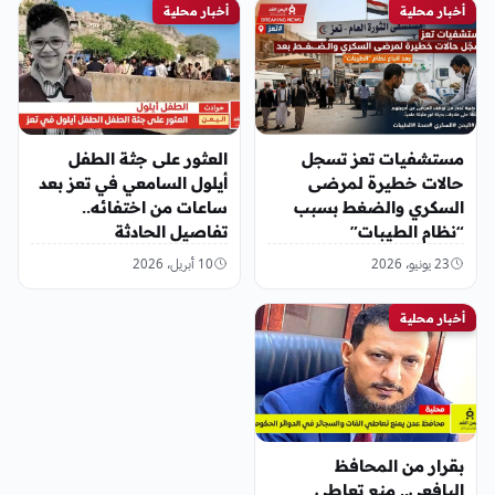
أخبار محلية
أخبار محلية
مستشفيات تعز تسجل
العثور على جثة الطفل
حالات خطيرة لمرضى
أيلول السامعي في تعز بعد
السكري والضغط بسبب
ساعات من اختفائه..
“نظام الطيبات”
تفاصيل الحادثة
23 يونيو، 2026
10 أبريل، 2026
أخبار محلية
بقرار من المحافظ
اليافعي.. منع تعاطي