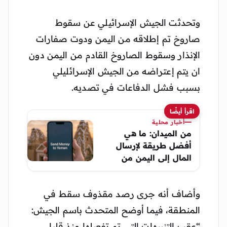
وتحدثت الجيش الإسرائيلي عن سقوط
صاروخ تم إطلاقه من اليمن ودوت صفارات
الإنذار وسقوط الصاروخ القادم من اليمن دون
ان يتم إعتراضه من الجيش الإسرائليلي
بسبب فشل الدفاعات في تصديه.
اقرأ أيضًا
أخبار محلية
من الميدان: ما هي
أفضل طريقة لإرسال
المال إلى اليمن من
السعودية وأمريكا
وأضاف أنه جرى رصد مقذوف سقط في
المنطقة، فيما أوضح المتحدث باسم الجيش:
“عقب التنبيهات التي تم تفعيلها منذ قليل