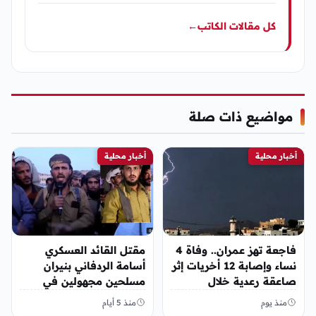
كل مقالات الكاتب
←
مواضيع ذات صلة
أخبار محلية
أخبار محلية
فاجعة تهز عمران.. وفاة 4
مقتل القائد العسكري
نساء وإصابة 12 أخريات إثر
أسامة الردفاني بنيران
صاعقة رعدية خلال
مسلحين مجهولين في
مناسبة اجتماعية
مديرية العبر
منذ يوم
منذ 5 أيام