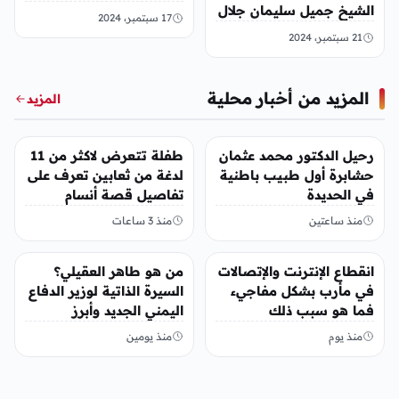
الشيخ جميل سليمان جلال
17 سبتمبر، 2024
ويكيبيديا
21 سبتمبر، 2024
المزيد من أخبار محلية
المزيد
أخبار محلية
أخبار محلية
رحيل الدكتور محمد عثمان
طفلة تتعرض لاكثر من 11
حشابرة أول طبيب باطنية
لدغة من ثعابين تعرف على
في الحديدة
تفاصيل قصة أنسام
العريقي
منذ ساعتين
منذ 3 ساعات
أخبار محلية
أخبار محلية
انقطاع الإنترنت والإتصالات
من هو طاهر العقيلي؟
في مأرب بشكل مفاجيء
السيرة الذاتية لوزير الدفاع
فما هو سبب ذلك
اليمني الجديد وأبرز
مناصبه
منذ يوم
منذ يومين