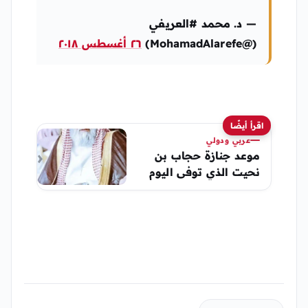
— د. محمد #العريفي
(@MohamadAlarefe)
٢٦ أغسطس ٢٠١٨
اقرأ أيضًا
عربي ودولي
موعد جنازة حجاب بن
نحيت الذي توفى اليوم