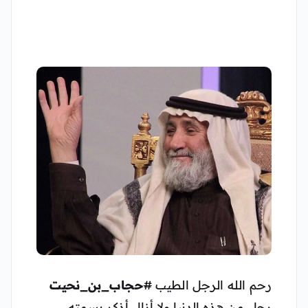
رحم الله الرجل الطيب
#
حجاب_بن_نحيت
رحل من هذه الدنيا ولا أزال أذكر بسمته