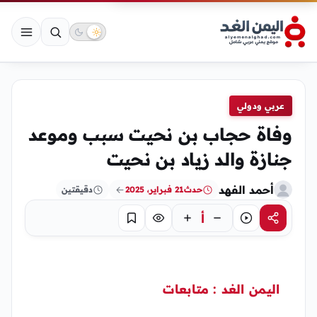
عربي ودولي
وفاة حجاب بن نحيت سبب وموعد
جنازة والد زياد بن نحيت
أحمد الفهد
حدث
21 فبراير، 2025
دقيقتين
أ
مشاركة
استماع
تركيز
حفظ
اليمن الغد : متابعات