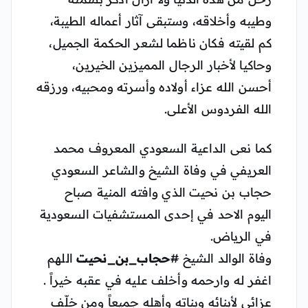
وطيبه وأخلاقه، وستبقى آثار أعماله الطيبة،
كم لقيته فكان ناظما لشعر الحكمة الجميل،
وحاكيا لأخبار الرجال المميزين الخيرين،
أحسن الله عزاء أولاده وأسرته ومحبيه، ورزقه
الله الفردوس الأعلى.
كما نعى الداعية السعودي المعروف محمد
العريفي في وفاة الشيخ والشاعر السعودي
حجاب بن نحيت الذي وافته المنية صباح
اليوم الاحد في إحدى المستشفيات السعودية
في الرياض.
وفاة الوالد الشيخ
#
حجاب_بن_نحيت
اللهم
اغفر له وارحمه وأخلف عليه في عقبه خيراً .
عزائي لأبنائه وبناته وأهله جميعاً ومن خلّف