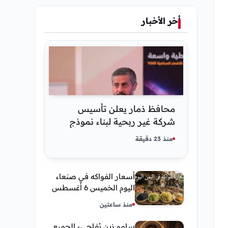
أخر الأخبار
محافظ ذمار يعلن تأسيس
شركة غير ربحية لبناء نموذج
ذكاء اصطناعي يمني
منذ 23 دقيقة
أسعار الفواكه في صنعاء
اليوم الخميس 6 أغسطس
2026.. العنب والفرسك
منذ ساعتين
والرمان في الأسواق
سامو زين يُفاجيء الجميع