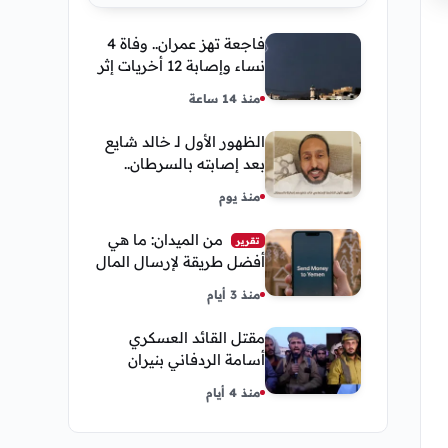
فاجعة تهز عمران.. وفاة 4
نساء وإصابة 12 أخريات إثر
صاعقة رعدية خلال مناسبة
منذ 14 ساعة
اجتماعية
الظهور الأول لـ خالد شايع
بعد إصابته بالسرطان..
يكشف تفاصيل مؤثرة عن
منذ يوم
رحلة العلاج
من الميدان: ما هي
تقرير
أفضل طريقة لإرسال المال
إلى اليمن من السعودية
منذ 3 أيام
وأمريكا
مقتل القائد العسكري
أسامة الردفاني بنيران
مسلحين مجهولين في
منذ 4 أيام
مديرية العبر