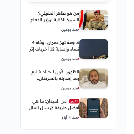
من هو طاهر العقيلي؟
السيرة الذاتية لوزير الدفاع
اليمني الجديد وأبرز
منذ يومين
مناصبه
فاجعة تهز عمران.. وفاة 4
نساء وإصابة 12 أخريات إثر
صاعقة رعدية خلال مناسبة
منذ يومين
اجتماعية
الظهور الأول لـ خالد شايع
بعد إصابته بالسرطان..
يكشف تفاصيل مؤثرة عن
منذ يومين
رحلة العلاج
من الميدان: ما هي
تقرير
أفضل طريقة لإرسال المال
إلى اليمن من السعودية
منذ 4 أيام
وأمريكا