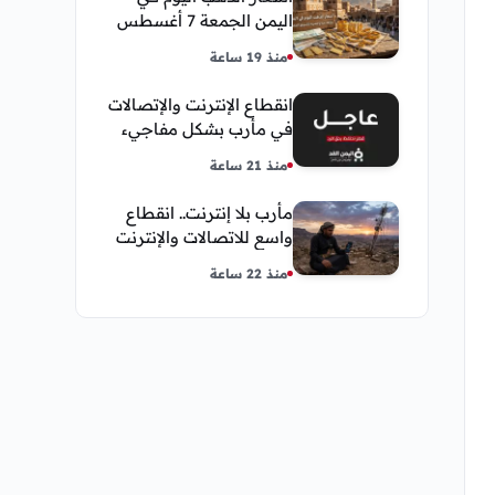
اليمن الجمعة 7 أغسطس
2026 — بيع وشراء صنعاء
منذ 19 ساعة
وعدن
انقطاع الإنترنت والإتصالات
في مأرب بشكل مفاجيء
فما هو سبب ذلك
منذ 21 ساعة
مأرب بلا إنترنت.. انقطاع
واسع للاتصالات والإنترنت
في معظم مديريات
منذ 22 ساعة
المحافظة