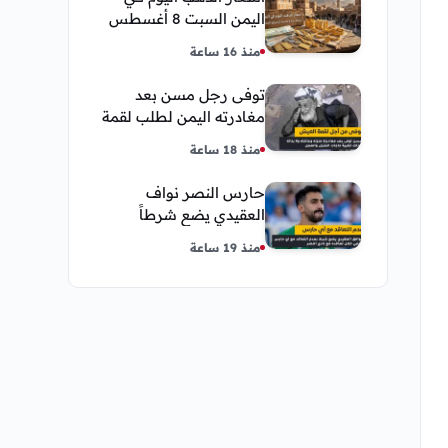
اليمن السبت 8 أغسطس
2026 — بيع وشراء صنعاء
منذ 16 ساعة
وعدن
توفى رجل مسن بعد
مغادرته اليمن لطلب لقمة
العيش وكانت أخر قبلة
منذ 18 ساعة
يقدمها لإبنته
حارس النصر نواف
العقيدي يضع شرطاً
حاسماً لإستمراره في
منذ 19 ساعة
النادي