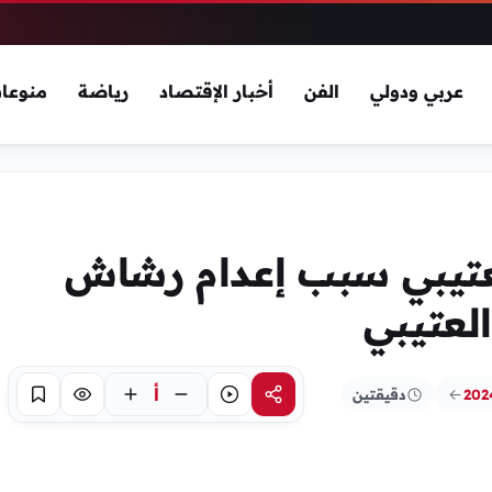
عربي ودولي
الفن
أخبار الإقتصاد
رياضة
منوعا
تيبي سبب إعدام رشاش
لعتيبي
أ
دقيقتين
مشاركة
استماع
تركيز
حفظ