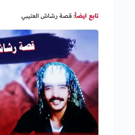
تابع ايضاً
: قصة رشاش العتيبي