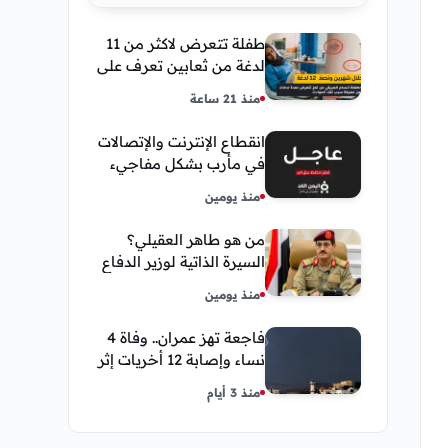
طفلة تتعرض لاكثر من 11
لدغة من ثعابين تعرف على
تفاصيل قصة أنسام
منذ 21 ساعة
العريقي
انقطاع الإنترنت والإتصالات
في مأرب بشكل مفاجيء
فما هو سبب ذلك
منذ يومين
من هو طاهر العقيلي؟
السيرة الذاتية لوزير الدفاع
اليمني الجديد وأبرز
منذ يومين
مناصبه
فاجعة تهز عمران.. وفاة 4
نساء وإصابة 12 أخريات إثر
صاعقة رعدية خلال مناسبة
منذ 3 أيام
اجتماعية