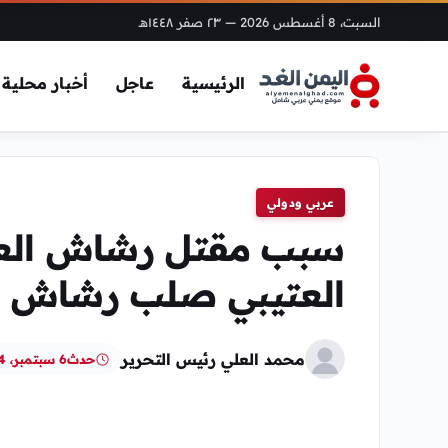
السبت، 8 أغسطس 2026
— ٢٣ صفر ١٤٤٨هـ
الرئيسية
عاجل
أخبار محلية
عربي ودولي
سبب مقتل رشاش الع
العتيبي صلب رشاش ا
محمد العلي رئيس التحرير
حدث
6 سبتمبر، 2024