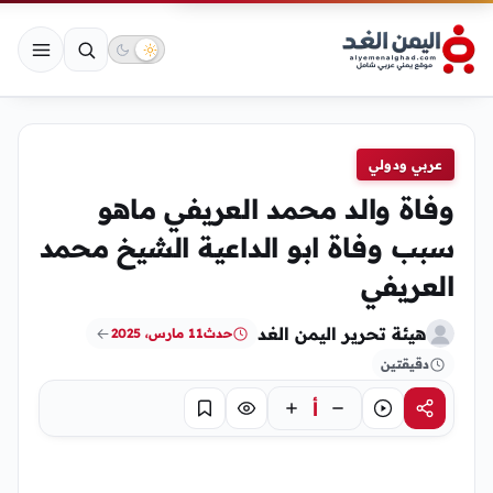
عربي ودولي
وفاة والد محمد العريفي ماهو
سبب وفاة ابو الداعية الشيخ محمد
العريفي
هيئة تحرير اليمن الغد
حدث
11 مارس، 2025
دقيقتين
أ
مشاركة
استماع
تركيز
حفظ