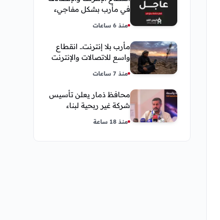
في مأرب بشكل مفاجيء
فما هو سبب ذلك
منذ 6 ساعات
مأرب بلا إنترنت.. انقطاع
واسع للاتصالات والإنترنت
في معظم مديريات
منذ 7 ساعات
المحافظة
محافظ ذمار يعلن تأسيس
شركة غير ربحية لبناء
نموذج ذكاء اصطناعي يمني
منذ 18 ساعة