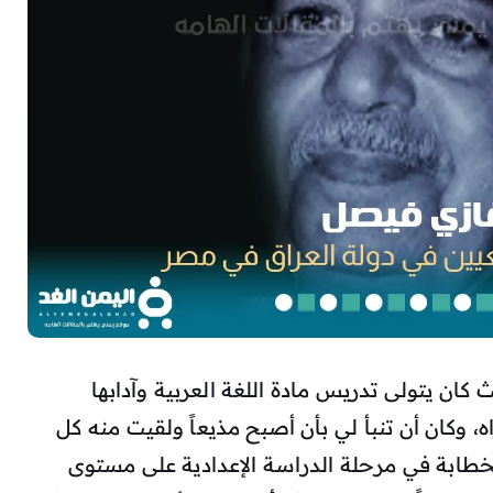
كان يتولى تدريس مادة اللغة العربية وآدابها
، وكان أن تنبأ لي بأن أصبح مذيعاً ولقيت منه كل
طابة في مرحلة الدراسة الإعدادية على مستوى