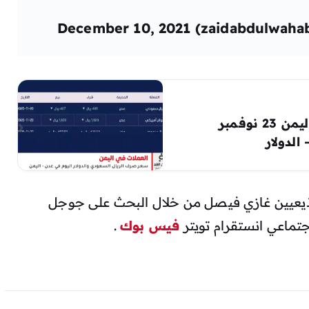
تراجع طفيف في أسعار الصرف في اليمن 23 نوفمبر
يعيين غازي فيصل من خلال البحث على جوجل
تماعي انستقرام تويتر
فيس بوك
.