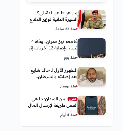
من هو طاهر العقيلي؟
السيرة الذاتية لوزير الدفاع
اليمني الجديد وأبرز
منذ 22 ساعة
مناصبه
فاجعة تهز عمران.. وفاة 4
نساء وإصابة 12 أخريات إثر
صاعقة رعدية خلال مناسبة
منذ يوم
اجتماعية
الظهور الأول لـ خالد شايع
بعد إصابته بالسرطان..
يكشف تفاصيل مؤثرة عن
منذ يومين
رحلة العلاج
من الميدان: ما هي
تقرير
أفضل طريقة لإرسال المال
إلى اليمن من السعودية
منذ 4 أيام
وأمريكا