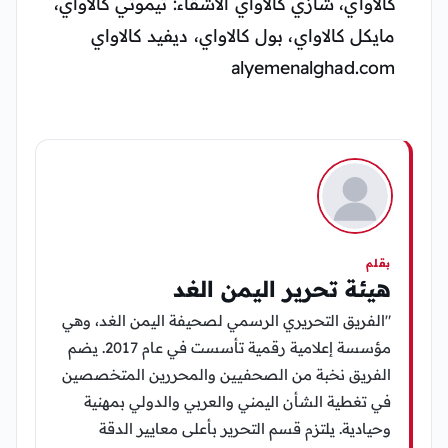
كالاواي، شازي كالاواي الأشقاء: تيموثي كالاواي،
مايكل كالاواي، بول كالاواي، ديفيد كالاواي
alyemenalghad.com
بقلم
هيئة تحرير اليمن الغد
"الفريق التحريري الرسمي لصحيفة اليمن الغد، وهي
مؤسسة إعلامية رقمية تأسست في عام 2017. يضم
الفريق نخبة من الصحفيين والمحررين المتخصصين
في تغطية الشأن اليمني والعربي والدولي بمهنية
وحيادية. يلتزم قسم التحرير بأعلى معايير الدقة