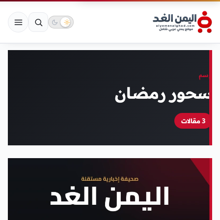
وسم
سحور رمضان
3 مقالات