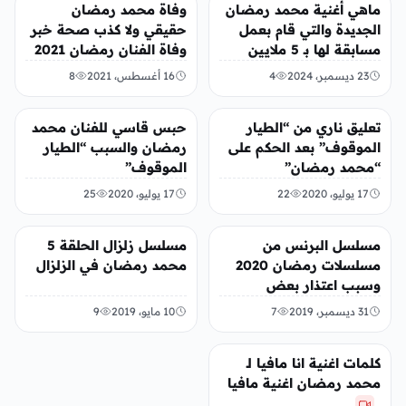
تريندات
منوعات
ماهي أغنية محمد رمضان
وفاة محمد رمضان
الجديدة والتي قام بعمل
حقيقي ولا كذب صحة خبر
مسابقة لها بـ 5 ملايين
وفاة الفنان رمضان 2021
جنية
– 2022
23 ديسمبر، 2024
4
16 أغسطس، 2021
8
الفن
الفن
تعليق ناري من “الطيار
حبس قاسي للفنان محمد
الموقوف” بعد الحكم على
رمضان والسبب “الطيار
“محمد رمضان”
الموقوف”
17 يوليو، 2020
22
17 يوليو، 2020
25
الفن
الفن
مسلسل البرنس من
مسلسل زلزال الحلقة 5
مسلسلات رمضان 2020
محمد رمضان في الزلزال
وسبب اعتذار بعض
الفنانين
31 ديسمبر، 2019
7
10 مايو، 2019
9
الفن
كلمات اغنية انا مافيا لـ
محمد رمضان اغنية مافيا