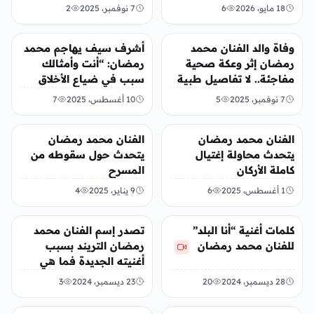
الأيام
المنصات
18 مايو، 2026
6
7 نوفمبر، 2025
2
الفن
الفن
وفاة والد الفنان محمد
أشرف سيف يهاجم محمد
رمضان إثر وعكة صحية
رمضان: “أنت وأمثالك
مفاجئة.. لا تفاصيل طبية
سبب في ضياع الأخلاق
رسمية حتى الآن
والانتماء”
7 نوفمبر، 2025
5
10 أغسطس، 2025
7
الفن
الفن
الفنان محمد رمضان
الفنان محمد رمضان
يتحدث محاولة إغتيال
يتحدث حول سقوطه من
كاملة الأركان
المسرح
1 أغسطس، 2025
6
9 يناير، 2025
4
الفن
منوعات
كلمات أغنية “أنا البلد”
تصدر إسم الفنان محمد
للفنان محمد رمضان
رمضان التريند بسبب
أغنيته الجديدة فما هي
إسمها
28 ديسمبر، 2024
20
23 ديسمبر، 2024
3