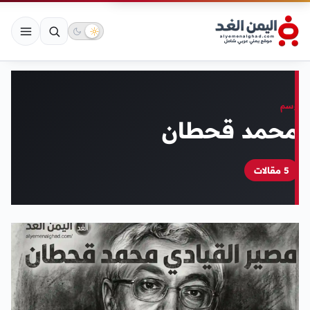
وسم
محمد قحطان
5 مقالات