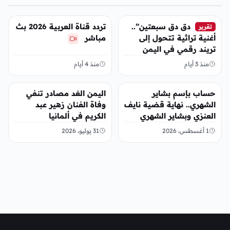
تريندات
تريندات
دق دق سبعتين”..
تردد قناة العربية 2026 بث
تقرير
أغنية تراثية تتحول إلى
مباشر
تريند رقمي في اليمن
منذ 3 أيام
منذ 4 أيام
تريندات
تريندات
حساب بإسم بشاير
اليمن الغد مصادر تنفي
الشهري.. نهاية قضية نايف
وفاة الفنان زهير عبد
العنزي وبشاير الشهري
الكريم في ألمانيا
1 أغسطس، 2026
31 يوليو، 2026