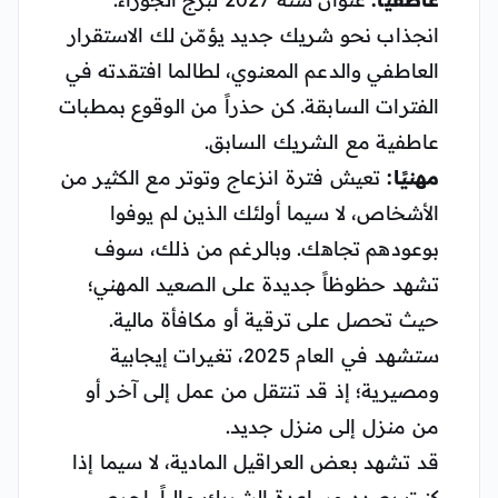
انجذاب نحو شريك جديد يؤمّن لك الاستقرار
العاطفي والدعم المعنوي، لطالما افتقدته في
الفترات السابقة. كن حذراً من الوقوع بمطبات
عاطفية مع الشريك السابق.
مهنيًا:
تعيش فترة انزعاج وتوتر مع الكثير من
الأشخاص، لا سيما أولئك الذين لم يوفوا
بوعودهم تجاهك. وبالرغم من ذلك، سوف
تشهد حظوظاً جديدة على الصعيد المهني؛
حيث تحصل على ترقية أو مكافأة مالية.
ستشهد في العام 2025، تغيرات إيجابية
ومصيرية؛ إذ قد تنتقل من عمل إلى آخر أو
من منزل إلى منزل جديد.
قد تشهد بعض العراقيل المادية، لا سيما إذا
كنت بصدد مساعدة الشريك مالياً. احرص