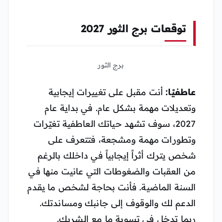
توقعات برج الثور 2027
برج الثور
عاطفيًا:
أنت مقبل على تغييرات إيجابية
وتعديلات مهمة بشكل عام. في بداية عام
2027، سوف تشهد حياتك العاطفية تغيّرات
وتطورات مهمة ومشجعة، فتتعرف على
شخص يترك أثراً إيجابياً في داخلك بالرغم
من العقبات والضغوطات التي عانيت منها في
السنة الماضية. فأنت بحاجة لشخص ما يقدم
الدعم لك والوقوف إلى جانبك ومساندتك.
ربما تدخل في تسوية ما مع الشريك.