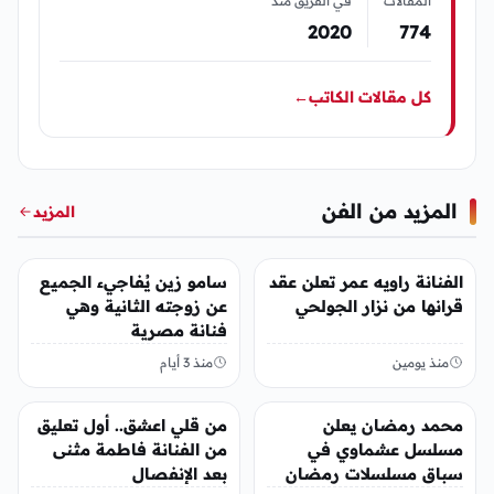
المقالات
في الفريق منذ
2020
774
كل مقالات الكاتب
←
المزيد من الفن
المزيد
الفن
الفن
الفنانة راويه عمر تعلن عقد
سامو زين يُفاجيء الجميع
قرانها من نزار الجولحي
عن زوجته الثانية وهي
فنانة مصرية
منذ يومين
منذ 3 أيام
الفن
الفن
محمد رمضان يعلن
من قلي اعشق.. أول تعليق
مسلسل عشماوي في
من الفنانة فاطمة مثنى
سباق مسلسلات رمضان
بعد الإنفصال