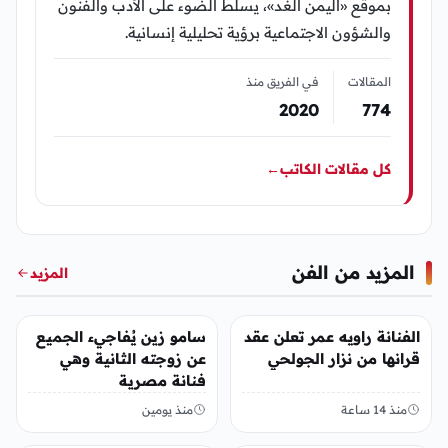
بموقع «اليمن الغد»، يسلّط الضوء على الأدب والفنون
والشؤون الاجتماعية برؤية تحليلية إنسانية.
المقالات
في الفريق منذ
2020
774
كل مقالات الكاتب
←
المزيد من الفن
المزيد
الفن
الفن
الفنانة راويه عمر تعلن عقد
سامو زين يُفاجيء الجميع
قرانها من نزار الجولحي
عن زوجته الثانية وهي
فنانة مصرية
منذ 14 ساعة
منذ يومين