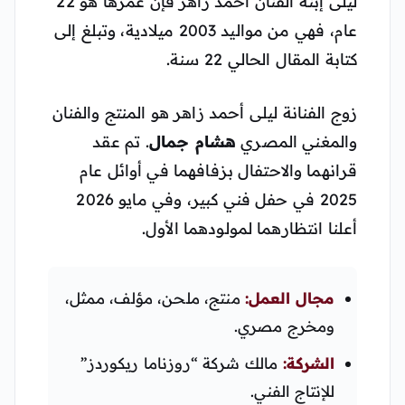
ليلى إبنة الفنان أحمد زاهر فإن عمرها هو 22
عام، فهي من مواليد 2003 ميلادية، وتبلغ إلى
كتابة المقال الحالي 22 سنة.
زوج الفنانة ليلى أحمد زاهر هو المنتج والفنان
والمغني المصري
هشام جمال
. تم عقد
قرانهما والاحتفال بزفافهما في أوائل عام
2025 في حفل فني كبير، وفي مايو 2026
أعلنا انتظارهما لمولودهما الأول.
مجال العمل:
منتج، ملحن، مؤلف، ممثل،
ومخرج مصري.
الشركة:
مالك شركة “روزناما ريكوردز”
للإنتاج الفني.