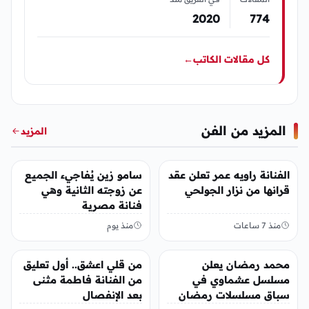
2020
774
كل مقالات الكاتب
←
المزيد من الفن
المزيد
الفن
الفن
الفنانة راويه عمر تعلن عقد
سامو زين يُفاجيء الجميع
قرانها من نزار الجولحي
عن زوجته الثانية وهي
فنانة مصرية
منذ 7 ساعات
منذ يوم
الفن
الفن
محمد رمضان يعلن
من قلي اعشق.. أول تعليق
مسلسل عشماوي في
من الفنانة فاطمة مثنى
سباق مسلسلات رمضان
بعد الإنفصال