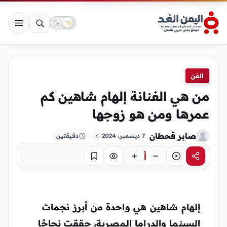
الفن
من هي الفنانة إلهام شاهين كم
عمرها ومن هو زوجها
صابر قحطان
7 ديسمبر، 2024
دقيقتين
أ
مشاركة
استماع
تركيز
حفظ
إلهام شاهين
هي واحدة من أبرز نجمات
السينما والدراما المصرية، حققت نجاحًا