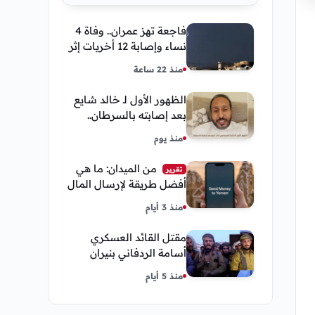
فاجعة تهز عمران.. وفاة 4
نساء وإصابة 12 أخريات إثر
صاعقة رعدية خلال مناسبة
منذ 22 ساعة
اجتماعية
الظهور الأول لـ خالد شايع
بعد إصابته بالسرطان..
يكشف تفاصيل مؤثرة عن
منذ يوم
رحلة العلاج
من الميدان: ما هي
تقرير
أفضل طريقة لإرسال المال
إلى اليمن من السعودية
منذ 3 أيام
وأمريكا
مقتل القائد العسكري
أسامة الردفاني بنيران
مسلحين مجهولين في
منذ 5 أيام
مديرية العبر