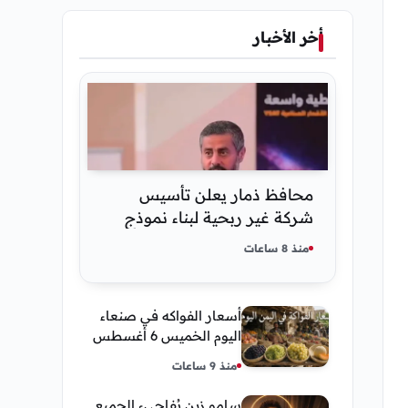
أخر الأخبار
محافظ ذمار يعلن تأسيس
شركة غير ربحية لبناء نموذج
ذكاء اصطناعي يمني
منذ 8 ساعات
أسعار الفواكه في صنعاء
اليوم الخميس 6 أغسطس
2026.. العنب والفرسك
منذ 9 ساعات
والرمان في الأسواق
سامو زين يُفاجيء الجميع