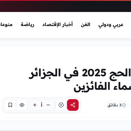
عربي ودولي
الفن
أخبار الإقتصاد
رياضة
منوعا
أسماء الفائزين بقرعة الحج 2025 في الجزائر
اء الفائزين
أ
3 دقائق
مشاركة
استماع
تركيز
حفظ