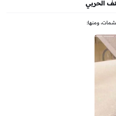
هف الحربي
مات، ومنها: