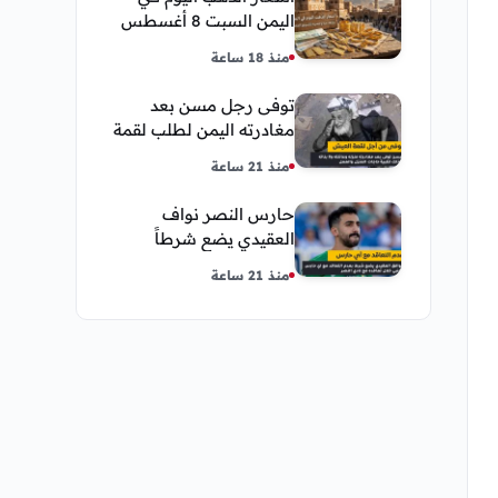
اليمن السبت 8 أغسطس
2026 — بيع وشراء صنعاء
منذ 18 ساعة
وعدن
توفى رجل مسن بعد
مغادرته اليمن لطلب لقمة
العيش وكانت أخر قبلة
منذ 21 ساعة
يقدمها لإبنته
حارس النصر نواف
العقيدي يضع شرطاً
حاسماً لإستمراره في
منذ 21 ساعة
النادي