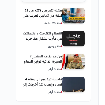
طفلة تتعرض لاكثر من 11
لدغة من ثعابين تعرف على
تفاصيل قصة أنسام
منذ 23 ساعة
العريقي
انقطاع الإنترنت والإتصالات
في مأرب بشكل مفاجيء
فما هو سبب ذلك
منذ يومين
من هو طاهر العقيلي؟
السيرة الذاتية لوزير الدفاع
اليمني الجديد وأبرز
منذ 3 أيام
مناصبه
فاجعة تهز عمران.. وفاة 4
نساء وإصابة 12 أخريات إثر
صاعقة رعدية خلال مناسبة
منذ 3 أيام
اجتماعية