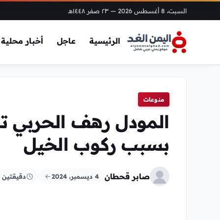
السبت، 8 أغسطس 2026
— ٢٣ صفر ١٤٤٨هـ
الرئيسية
عاجل
أخبار محلية
منوعات
المودل رهف الحربي ت
بسبب ركوب الخيل
صابر قحطان
4 ديسمبر، 2024
دقيقتين