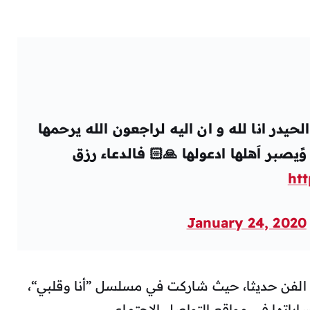
حيدر انا لله و ان اليه لراجعون الله يرحمها
يصبر اَهلها ادعولها 🙏🏻 فالدعاء رزق
ht
January 24, 2020
ي الفن حديثا، حيث شاركت في مسلسل ”أنا وقلبي“،
اتها في مواقع التواصل الاجتماعي.