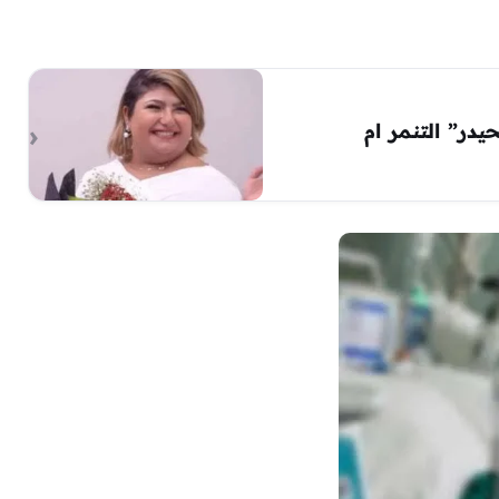
در” التنمر ام