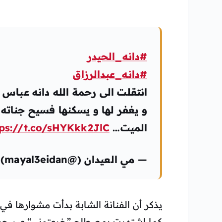
#دانه_الحيدر
#دانه_عبدالرزاق
انتقلت الى رحمة الله دانه عباس ال
و يغفر لها و يسكنها فسيح جناته وً
الميت…
tps://t.co/sHYKkk2JlC
— مي العيدان (@mayal3eidan)
يذكر أن الفنانة الشابة بدأت مشوارها ف
كما اشتهرت بمصطلح ”خرعتوني“ عبر حساب