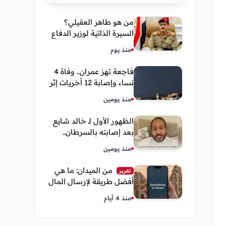
من هو طاهر العقيلي؟
السيرة الذاتية لوزير الدفاع
اليمني الجديد وأبرز
منذ يوم
مناصبه
فاجعة تهز عمران.. وفاة 4
نساء وإصابة 12 أخريات إثر
صاعقة رعدية خلال مناسبة
منذ يومين
اجتماعية
الظهور الأول لـ خالد شايع
بعد إصابته بالسرطان..
يكشف تفاصيل مؤثرة عن
منذ يومين
رحلة العلاج
من الميدان: ما هي
تقرير
أفضل طريقة لإرسال المال
إلى اليمن من السعودية
منذ 4 أيام
وأمريكا