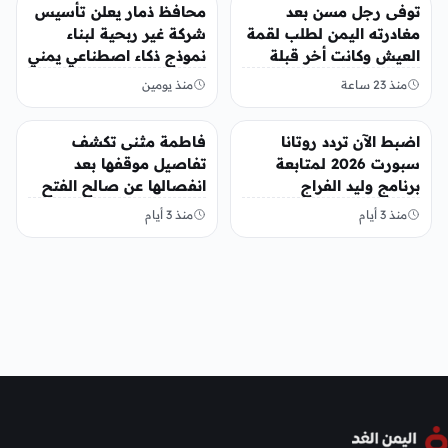
منوعات
منوعات
توفى رجل مسن بعد
محافظ ذمار يعلن تأسيس
مغادرته اليمن لطلب لقمة
شركة غير ربحية لبناء
العيش وكانت أخر قبلة
نموذج ذكاء اصطناعي يمني
يقدمها لإبنته
منذ 23 ساعة
منذ يومين
منوعات
منوعات
اضبط الآن تردد روتانا
فاطمة مثنى تكشف
سبورت 2026 لمتابعة
تفاصيل موقفها بعد
برنامج وليد الفراج
انفصالها عن صالح الفتح
منذ 3 أيام
منذ 3 أيام