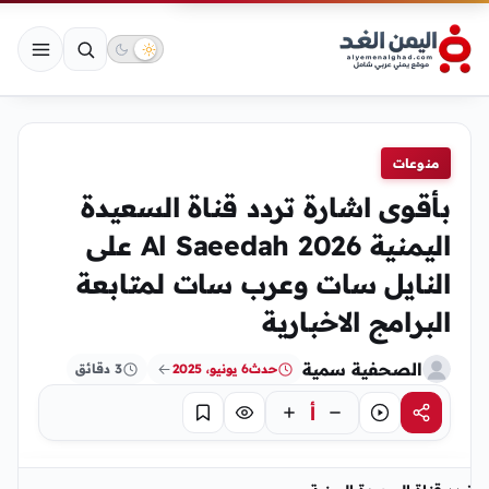
منوعات
بأقوى اشارة تردد قناة السعيدة
اليمنية Al Saeedah 2026 على
النايل سات وعرب سات لمتابعة
البرامج الاخبارية
الصحفية سمية
حدث
6 يونيو، 2025
3 دقائق
أ
مشاركة
استماع
تركيز
حفظ