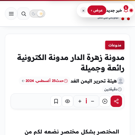
1
×
خبر جديد
عرض ›
منوعات
مدونة زهرة الدار مدونة الكترونية
رائعة وجميلة
هيئة تحرير اليمن الغد
حدث
25 أغسطس، 2024
دقيقتين
أ
مشاركة
استماع
تركيز
حفظ
المختصر بشكل مختصر نضعه لكم من