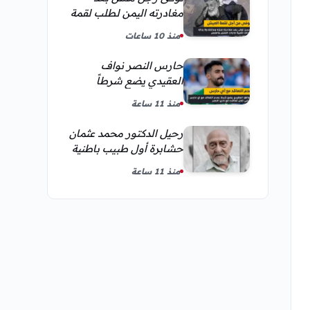
مغادرته اليمن لطلب لقمة
العيش وكانت أخر قبلة
منذ 10 ساعات
يقدمها لإبنته
حارس النصر نواف
العقيدي يضع شرطاً
حاسماً لإستمراره في
منذ 11 ساعة
النادي
رحيل الدكتور محمد عثمان
حشابرة أول طبيب باطنية
في الحديدة
منذ 11 ساعة