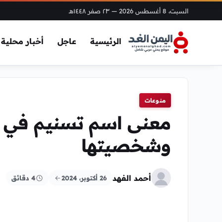
السبت، 8 أغسطس 2026
— ٢٣ صفر ١٤٤٨هـ
الرئيسية
عاجل
أخبار محلية
منوعات
معنى اسم تسنيم في ع
وشخصيتها
أحمد الفهد
26 أكتوبر، 2024
4 دقائق