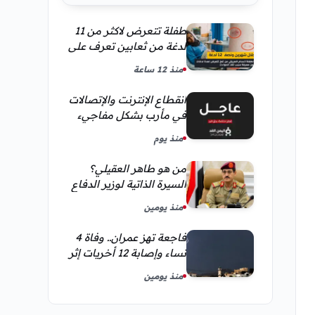
طفلة تتعرض لاكثر من 11
لدغة من ثعابين تعرف على
تفاصيل قصة أنسام
منذ 12 ساعة
العريقي
انقطاع الإنترنت والإتصالات
في مأرب بشكل مفاجيء
فما هو سبب ذلك
منذ يوم
من هو طاهر العقيلي؟
السيرة الذاتية لوزير الدفاع
اليمني الجديد وأبرز
منذ يومين
مناصبه
فاجعة تهز عمران.. وفاة 4
نساء وإصابة 12 أخريات إثر
صاعقة رعدية خلال مناسبة
منذ يومين
اجتماعية