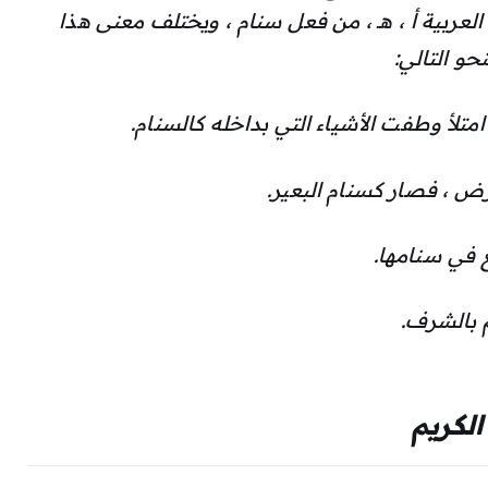
لعربية أ ، هـ ، من فعل سنام ، ويختلف معنى هذا
و التالي:
 امتلأ وطفت الأشياء التي بداخله كالسنام.
رض ، فصار كسنام البعير.
غ في سنامها.
 بالشرف.
لكريم