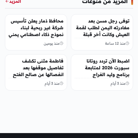
المزيد من منوعات
المزيد
منوعات
منوعات
توفى رجل مسن بعد
محافظ ذمار يعلن تأسيس
مغادرته اليمن لطلب لقمة
شركة غير ربحية لبناء
العيش وكانت أخر قبلة
نموذج ذكاء اصطناعي يمني
يقدمها لإبنته
منذ 12 ساعة
منذ يومين
منوعات
منوعات
اضبط الآن تردد روتانا
فاطمة مثنى تكشف
سبورت 2026 لمتابعة
تفاصيل موقفها بعد
برنامج وليد الفراج
انفصالها عن صالح الفتح
منذ 3 أيام
منذ 3 أيام