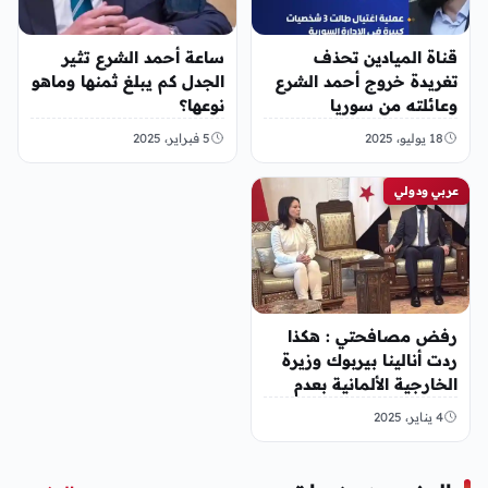
قناة الميادين تحذف
ساعة أحمد الشرع تثير
تغريدة خروج أحمد الشرع
الجدل كم يبلغ ثمنها وماهو
وعائلته من سوريا
نوعها؟
18 يوليو، 2025
5 فبراير، 2025
عربي ودولي
رفض مصافحتي : هكذا
ردت أنالينا بيربوك وزيرة
الخارجية الألمانية بعدم
مصافحة أحمد الشرع لها
4 يناير، 2025