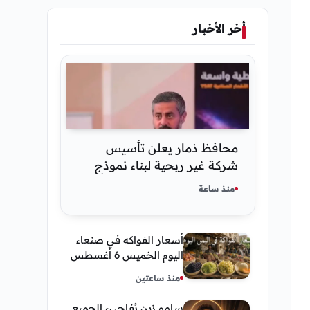
أخر الأخبار
محافظ ذمار يعلن تأسيس
شركة غير ربحية لبناء نموذج
ذكاء اصطناعي يمني
منذ ساعة
أسعار الفواكه في صنعاء
اليوم الخميس 6 أغسطس
2026.. العنب والفرسك
منذ ساعتين
والرمان في الأسواق
سامو زين يُفاجيء الجميع