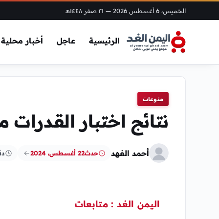
الخميس، 6 أغسطس 2026
— ٢١ صفر ١٤٤٨هـ
الرئيسية
عاجل
أخبار محلية
منوعات
نتائج اختبار القدرات من
أحمد الفهد
حدث
22 أغسطس، 2024
دق
اليمن الغد : متابعات