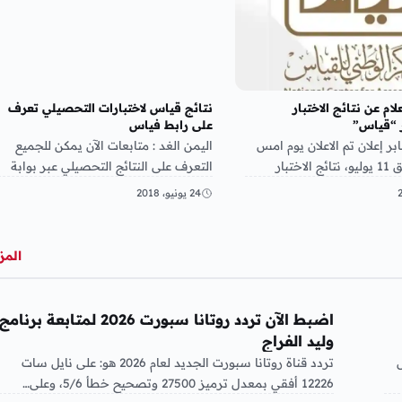
ام عن نتائج الاختبار
نتائج قياس لاختبارات التحصيلي تعرف
 “قياس”
على رابط فياس
 إعلان تم الاعلان يوم امس
اليمن الغد : متابعات الآن يمكن للجميع
السبت الموافق 11 يوليو، نتائج الاختبار
التعرف على النتائج التحصيلي عبر بوابة
موقع قياس الإلكتروني، علمًا
وموقع قياس في المملكة العربية السعودي
24 يونيو، 2018
حيث…
المز
منوعات
اضبط الآن تردد روتانا سبورت 2026 لمتابعة برنامج
وليد الفراج
تردد قناة روتانا سبورت الجديد لعام 2026 هو: على نايل سات
12226 أفقي بمعدل ترميز 27500 وتصحيح خطأ 5/6، وعلى…