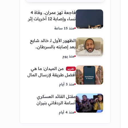
فاجعة تهز عمران.. وفاة 4
نساء وإصابة 12 أخريات إثر
صاعقة رعدية خلال مناسبة
منذ 15 ساعة
اجتماعية
الظهور الأول لـ خالد شايع
بعد إصابته بالسرطان..
يكشف تفاصيل مؤثرة عن
منذ يوم
رحلة العلاج
من الميدان: ما هي
تقرير
أفضل طريقة لإرسال المال
إلى اليمن من السعودية
منذ 3 أيام
وأمريكا
مقتل القائد العسكري
أسامة الردفاني بنيران
مسلحين مجهولين في
منذ 4 أيام
مديرية العبر