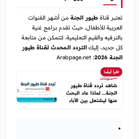
تعتبر قناة
طيور الجنة
من أشهر القنوات
العربية للأطفال، حيث تقدم برامج غنية
بالترفيه والقيم التعليمية. لتتمكن من متابعة
كل جديد، إليك
التردد المحدث لقناة طيور
الجنة 2026
: Arabpage.net
اقرأ أيضًا
منوعات
شاهد تردد قناة طيور
الجنة… لماذا عاد البحث
عنها ليشتعل بين الآباء
فجأة؟