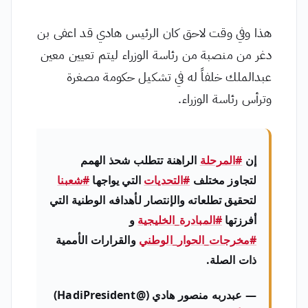
هذا وفي وقت لاحق كان الرئيس هادي قد اعفى بن
دغر من منصبة من رئاسة الوزراء ليتم تعيين معين
عبدالملك خلفاً له في تشكيل حكومة مصغرة
وترأس رئاسة الوزراء.
إن
#المرحلة
الراهنة تتطلب شحذ الهمم
لتجاوز مختلف
#التحديات
التي يواجها
#شعبنا
لتحقيق تطلعاته والإنتصار لأهدافه الوطنية التي
أفرزتها
#المبادرة_الخليجية
و
#مخرجات_الحوار_الوطني
والقرارات الأممية
ذات الصلة.
— عبدربه منصور هادي (@HadiPresident)