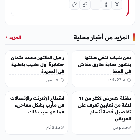
المزيد من أخبار محلية
المزيد
أخبار محلية
أخبار محلية
يمن شباب تنفي صلتها
رحيل الدكتور محمد عثمان
بنشور إصابة طارق عفاش
حشابرة أول طبيب باطنية
في المخا
في الحديدة
منذ 23 دقيقة
منذ يومين
أخبار محلية
أخبار محلية
طفلة تتعرض لاكثر من 11
انقطاع الإنترنت والإتصالات
لدغة من ثعابين تعرف على
في مأرب بشكل مفاجيء
تفاصيل قصة أنسام
فما هو سبب ذلك
العريقي
منذ يومين
منذ 3 أيام