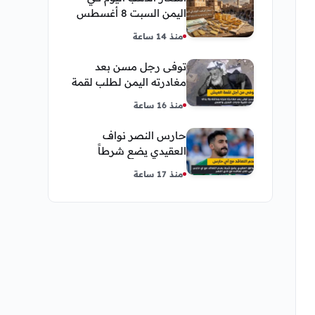
اليمن السبت 8 أغسطس
2026 — بيع وشراء صنعاء
منذ 14 ساعة
وعدن
توفى رجل مسن بعد
مغادرته اليمن لطلب لقمة
العيش وكانت أخر قبلة
منذ 16 ساعة
يقدمها لإبنته
حارس النصر نواف
العقيدي يضع شرطاً
حاسماً لإستمراره في
منذ 17 ساعة
النادي