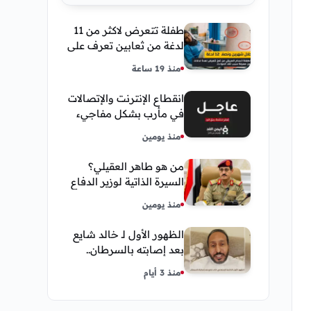
طفلة تتعرض لاكثر من 11
لدغة من ثعابين تعرف على
تفاصيل قصة أنسام
منذ 19 ساعة
العريقي
انقطاع الإنترنت والإتصالات
في مأرب بشكل مفاجيء
فما هو سبب ذلك
منذ يومين
من هو طاهر العقيلي؟
السيرة الذاتية لوزير الدفاع
اليمني الجديد وأبرز
منذ يومين
مناصبه
الظهور الأول لـ خالد شايع
بعد إصابته بالسرطان..
يكشف تفاصيل مؤثرة عن
منذ 3 أيام
رحلة العلاج