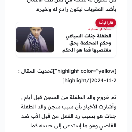
بأشد العقوبات ليكون رادع له ولغيره.
اقرأ أيضًا
أخبار محلية
الطفلة جنات السياغي
وحكم المحكمة بحق
مغتصبها فما هو الحكم
[highlight color=”yellow”]تحديث المقال :
2-11-2024[/highlight]
تم خروج والد الطفلة من السجن قبل أيام ,
وأشارت الأخبار بأن سبب سجن والد الطفلة
جنات هو بسبب رد الفعل من قبل الأب ضد
القاضي وهو ما إستدعى إلى حبسه كما