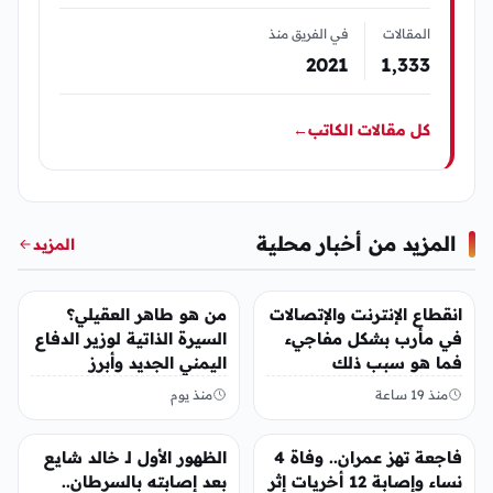
المقالات
في الفريق منذ
2021
1٬333
كل مقالات الكاتب
←
المزيد من أخبار محلية
المزيد
أخبار محلية
أخبار محلية
انقطاع الإنترنت والإتصالات
من هو طاهر العقيلي؟
في مأرب بشكل مفاجيء
السيرة الذاتية لوزير الدفاع
فما هو سبب ذلك
اليمني الجديد وأبرز
مناصبه
منذ 19 ساعة
منذ يوم
أخبار محلية
أخبار محلية
فاجعة تهز عمران.. وفاة 4
الظهور الأول لـ خالد شايع
نساء وإصابة 12 أخريات إثر
بعد إصابته بالسرطان..