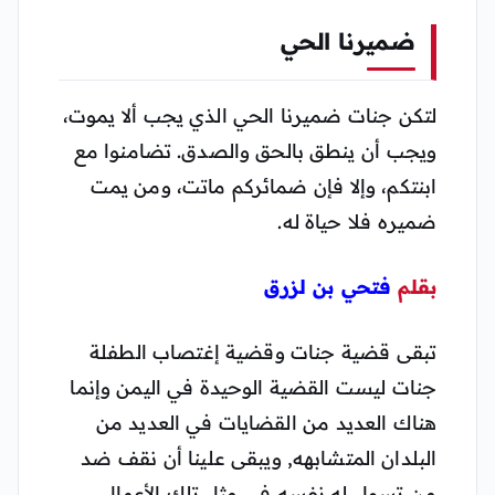
ضميرنا الحي
لتكن جنات ضميرنا الحي الذي يجب ألا يموت،
ويجب أن ينطق بالحق والصدق. تضامنوا مع
ابنتكم، وإلا فإن ضمائركم ماتت، ومن يمت
ضميره فلا حياة له.
بقلم
فتحي بن لزرق
تبقى قضية جنات وقضية إغتصاب الطفلة
جنات ليست القضية الوحيدة في اليمن وإنما
هناك العديد من القضايات في العديد من
البلدان المتشابهه, ويبقى علينا أن نقف ضد
من تسول له نفسه في مثل تلك الأعمال