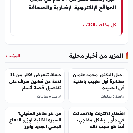
المواقع الإلكترونية الإخبارية والصحافة
كل مقالات الكاتب
←
المزيد من أخبار محلية
المزيد
أخبار محلية
أخبار محلية
رحيل الدكتور محمد عثمان
طفلة تتعرض لاكثر من 11
حشابرة أول طبيب باطنية
لدغة من ثعابين تعرف على
في الحديدة
تفاصيل قصة أنسام
العريقي
منذ 5 ساعات
منذ 6 ساعات
أخبار محلية
أخبار محلية
انقطاع الإنترنت والإتصالات
من هو طاهر العقيلي؟
في مأرب بشكل مفاجيء
السيرة الذاتية لوزير الدفاع
فما هو سبب ذلك
اليمني الجديد وأبرز
مناصبه