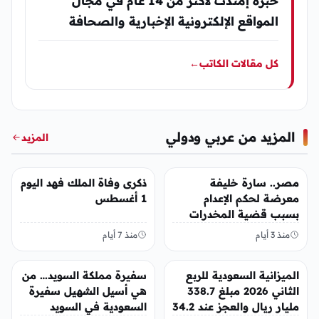
خبرة إمتدت لأكثر من 14 عام في مجال
المواقع الإلكترونية الإخبارية والصحافة
كل مقالات الكاتب
←
المزيد من عربي ودولي
المزيد
عربي ودولي
عربي ودولي
مصر.. سارة خليفة
ذكرى وفاة الملك فهد اليوم
معرضة لحكم الإعدام
1 أغسطس
بسبب قضية المخدرات
الكبرى
منذ 3 أيام
منذ 7 أيام
عربي ودولي
عربي ودولي
الميزانية السعودية للربع
سفيرة مملكة السويد… من
الثاني 2026 مبلغ 338.7
هي أسيل الشهيل سفيرة
مليار ريال والعجز عند 34.2
السعودية في السويد