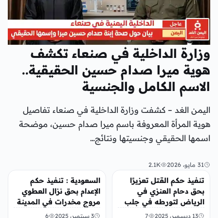
وزارة الداخلية في صنعاء تكشف
هوية ميرا صدام حسين الحقيقية..
الاسم الكامل والجنسية
اليمن الغد – كشفت وزارة الداخلية في صنعاء تفاصيل
هوية المرأة المعروفة باسم ميرا صدام حسين، موضحة
اسمها الحقيقي وجنسيتها ونتائج…
31 مايو، 2026
2.1K
أخبار محلية
أخبار محلية
تنفيذ حكم القتل تعزيرًا
السعودية : تنفيذ حكم
بحق دحام العنزي في
الإعدام بحق نزال العطوي
الرياض لتورطه في جلب
مروج مخدرات في المدينة
أقراص الإمفيتامين
المنورة
13 ديسمبر، 2025
7
3 سبتمبر، 2025
6