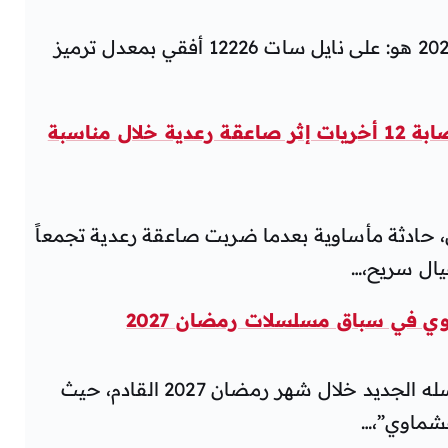
تردد قناة روتانا سبورت الجديد لعام 2026 هو: على نايل سات 12226 أفقي بمعدل ترميز
فاجعة تهز عمران.. وفاة 4 نساء وإصابة 12 أخريات إثر صاعقة رعدية خلال مناسبة
حادثة مأساوية بعدما ضربت صاعقة رعدية تجمعاً
عيال سريح،…
في سباق مسلسلات رمضان 2027
أعلن الفنان محمد رمضان حول مسلسله الجديد خلال شهر رمضان 2027 القادم، حيث
عشماوي”،…