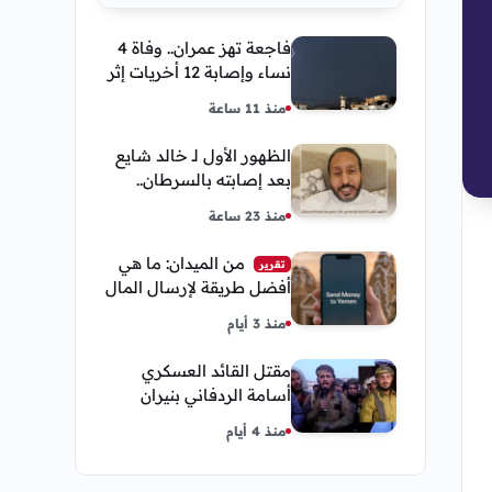
فاجعة تهز عمران.. وفاة 4
نساء وإصابة 12 أخريات إثر
صاعقة رعدية خلال مناسبة
منذ 11 ساعة
اجتماعية
الظهور الأول لـ خالد شايع
بعد إصابته بالسرطان..
يكشف تفاصيل مؤثرة عن
منذ 23 ساعة
رحلة العلاج
من الميدان: ما هي
تقرير
أفضل طريقة لإرسال المال
إلى اليمن من السعودية
منذ 3 أيام
وأمريكا
مقتل القائد العسكري
أسامة الردفاني بنيران
مسلحين مجهولين في
منذ 4 أيام
مديرية العبر